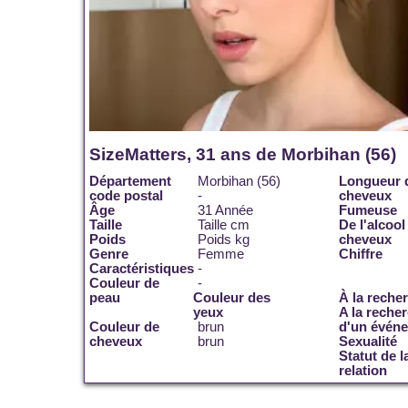
SizeMatters, 31 ans de Morbihan (56)
Département
Morbihan (56)
Longueur 
code postal
-
cheveux
Âge
31 Année
Fumeuse
Taille
Taille cm
De l'alcool
Poids
Poids kg
cheveux
Genre
Femme
Chiffre
Caractéristiques
-
Couleur de
-
peau
Couleur des
À la reche
yeux
A la reche
Couleur de
brun
d'un évén
cheveux
brun
Sexualité
Statut de l
relation