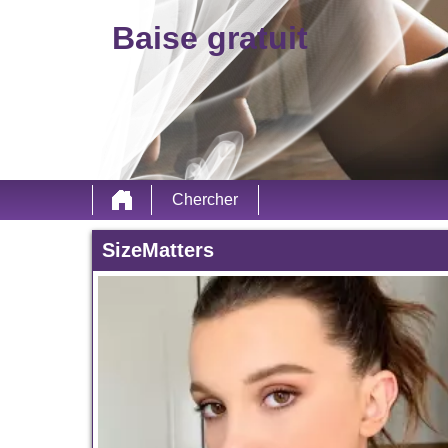
Baise gratuit
Chercher
SizeMatters