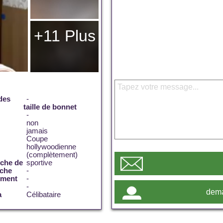
+11 Plus
des
-
taille de bonnet
-
non
jamais
Coupe
hollywoodienne
(complètement)
rche de
sportive
rche
-
ement
-
-
dema
a
Célibataire